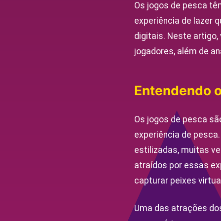
Os jogos de pesca tê
experiência de lazer 
digitais. Neste artig
jogadores, além de ana
Entendendo o
Os jogos de pesca são
experiência de pesca.
estilizadas, muitas v
atraídos por essas ex
capturar peixes virtua
Uma das atrações dos 