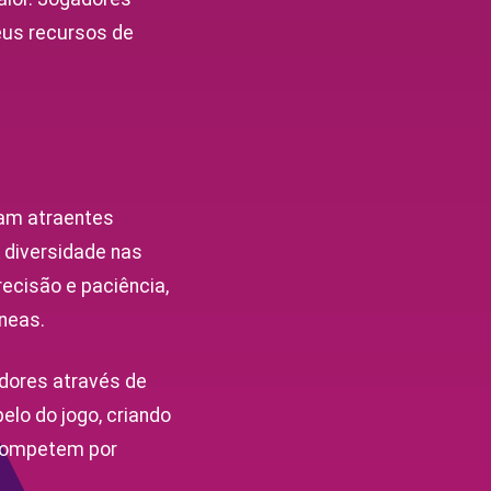
seus recursos de
jam atraentes
 diversidade nas
recisão e paciência,
neas.
adores através de
elo do jogo, criando
 competem por