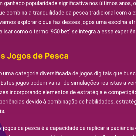
m ganhado popularidade significativa nos últimos anos,
que combina a tranquilidade da pesca tradicional com a 
o, vamos explorar o que faz desses jogos uma escolha at
lisar como o termo '950 bet' se integra a essa experiênc
s Jogos de Pesca
 uma categoria diversificada de jogos digitais que bus
 Estes jogos podem variar de simulações realistas a ve
ezes incorporando elementos de estratégia e competiçã
periências devido à combinação de habilidades, estraté
is.
jogos de pesca é a capacidade de replicar a paciência 