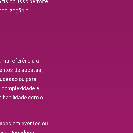
físico. Isso permite
ocalização ou
uma referência a
entos de apostas,
sucesso ou para
e complexidade e
s habilidade com o
hances em eventos ou
aior. Jogadores