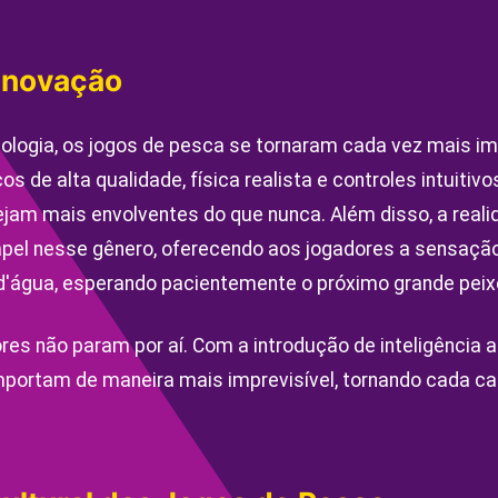
 Inovação
logia, os jogos de pesca se tornaram cada vez mais im
os de alta qualidade, física realista e controles intuiti
jam mais envolventes do que nunca. Além disso, a real
el nesse gênero, oferecendo aos jogadores a sensação
d'água, esperando pacientemente o próximo grande peix
es não param por aí. Com a introdução de inteligência ar
mportam de maneira mais imprevisível, tornando cada c