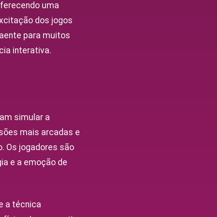
 oferecendo uma
excitação dos jogos
raente para muitos
ia interativa.
cam simular a
rsões mais arcadas e
o. Os jogadores são
gia e a emoção de
e a técnica