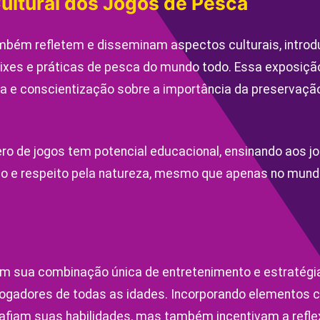
Cultural dos Jogos de Pesca
mbém refletem e disseminam aspectos culturais, introd
eixes e práticas de pesca do mundo todo. Essa exposição
ia e conscientização sobre a importância da preservaçã
ro de jogos tem potencial educacional, ensinando aos jo
ão e respeito pela natureza, mesmo que apenas no mundo
om sua combinação única de entretenimento e estratég
 jogadores de todas as idades. Incorporando elementos 
afiam suas habilidades, mas também incentivam a refle