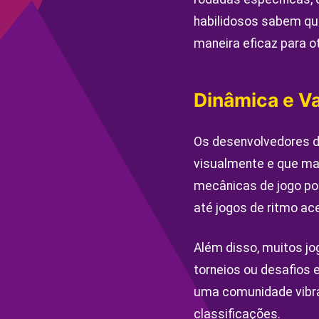
habilidosos sabem que
maneira eficaz para o
Dinâmica e V
Os desenvolvedores d
visualmente e que man
mecânicas de jogo pod
até jogos de ritmo ac
Além disso, muitos jo
torneios ou desafios 
uma comunidade vibra
classificações.