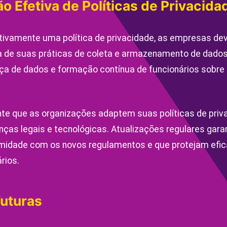
 Efetiva de Políticas de Privacida
ivamente uma política de privacidade, as empresas dev
 de suas práticas de coleta e armazenamento de dados. 
ça de dados e formação contínua de funcionários sobre
nte que as organizações adaptem suas políticas de priv
as legais e tecnológicas. Atualizações regulares gara
midade com os novos regulamentos e que protejam efi
rios.
Futuras