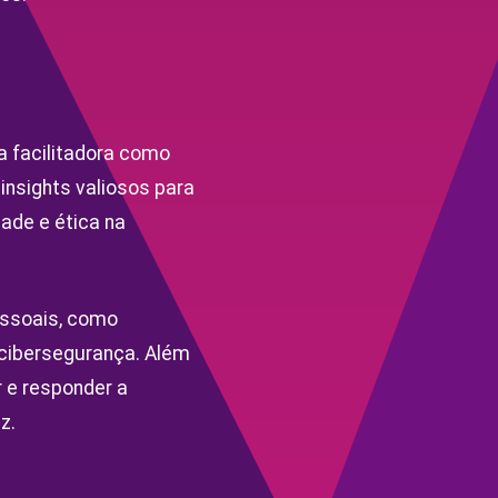
a facilitadora como
nsights valiosos para
ade e ética na
essoais, como
e cibersegurança. Além
r e responder a
z.