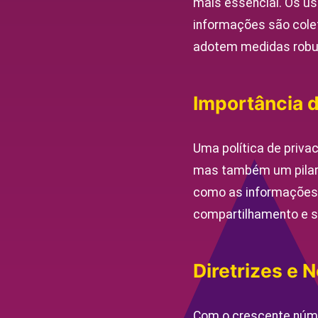
mais essencial. Os u
informações são colet
adotem medidas robus
Importância d
Uma política de priva
mas também um pilar v
como as informações 
compartilhamento e s
Diretrizes e 
Com o crescente númer