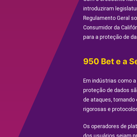
introduziram legislat
Regulamento Geral sob
Consumidor da Califó
para a proteção de d
950 Bet e a 
Em indústrias como a 
proteção de dados sã
de ataques, tornando
rigorosas e protocol
Os operadores de pla
dos usuários sejam p