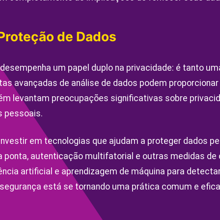
 Proteção de Dados
 desempenha um papel duplo na privacidade: é tanto um
tas avançadas de análise de dados podem proporcionar i
 levantam preocupações significativas sobre privacid
 pessoais.
nvestir em tecnologias que ajudam a proteger dados p
 a ponta, autenticação multifatorial e outras medidas d
gência artificial e aprendizagem de máquina para detecta
segurança está se tornando uma prática comum e efica