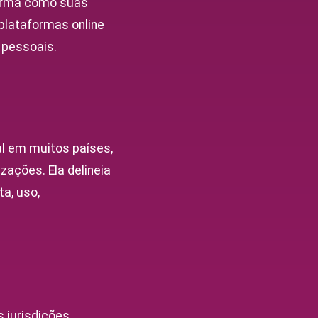
forma como suas
plataformas online
 pessoais.
al em muitos países,
zações. Ela delineia
a, uso,
 jurisdições