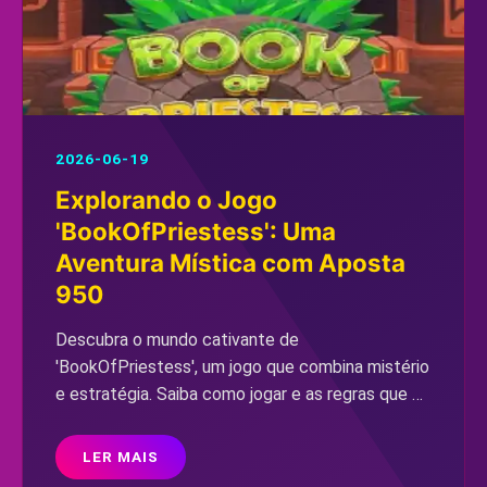
2026-06-19
Explorando o Jogo
'BookOfPriestess': Uma
Aventura Mística com Aposta
950
Descubra o mundo cativante de
'BookOfPriestess', um jogo que combina mistério
e estratégia. Saiba como jogar e as regras que o
tornam único.
LER MAIS