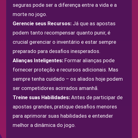
seguras pode ser a diferença entre a vida e a
morte no jogo.
Gerencie seus Recursos:
Já que as apostas
podem tanto recompensar quanto punir, é
crucial gerenciar o inventário e estar sempre
preparado para desafios inesperados.
Alianças Inteligentes:
Formar alianças pode
fornecer proteção e recursos adicionais. Mas
sempre tenha cuidado – os aliados hoje podem
ser competidores acirrados amanhã.
Treine suas Habilidades:
Antes de participar de
apostas grandes, pratique desafios menores
para aprimorar suas habilidades e entender
melhor a dinâmica do jogo.