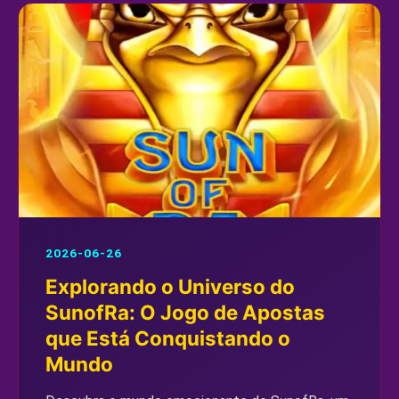
2026-06-26
Explorando o Universo do
SunofRa: O Jogo de Apostas
que Está Conquistando o
Mundo