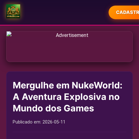
CADASTR
INÍCIO
JOGOS DE PESCA
JOGOS DE SABONG
VIDEOGAMES
Mergulhe em NukeWorld:
BINGO ONLINE
A Aventura Explosiva no
POLÍTICA PRIVACIDADE
Mundo dos Games
NOTÍCIAS DO SETOR
Publicado em:
2026-05-11