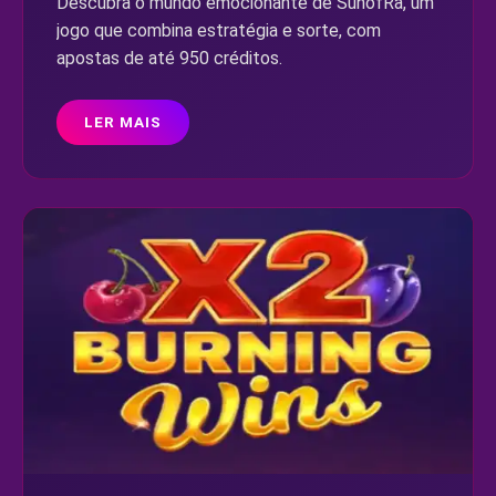
Descubra o mundo emocionante de SunofRa, um
jogo que combina estratégia e sorte, com
apostas de até 950 créditos.
LER MAIS