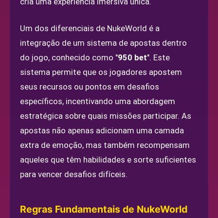
cria uma experiência imersiva única.
Um dos diferenciais de NukeWorld é a
integração de um sistema de apostas dentro
do jogo, conhecido como "
950 bet
". Este
sistema permite que os jogadores apostem
seus recursos ou pontos em desafios
específicos, incentivando uma abordagem
estratégica sobre quais missões participar. As
apostas não apenas adicionam uma camada
extra de emoção, mas também recompensam
aqueles que têm habilidades e sorte suficientes
para vencer desafios difíceis.
Regras Fundamentais de NukeWorld