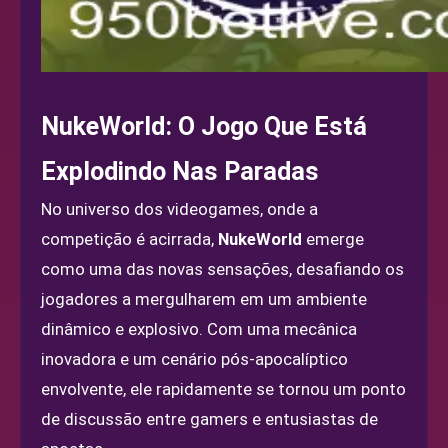
NukeWorld: O Jogo Que Está
Explodindo Nas Paradas
No universo dos videogames, onde a
competição é acirrada,
NukeWorld
emerge
como uma das novas sensações, desafiando os
jogadores a mergulharem em um ambiente
dinâmico e explosivo. Com uma mecânica
inovadora e um cenário pós-apocalíptico
envolvente, ele rapidamente se tornou um ponto
de discussão entre gamers e entusiastas de