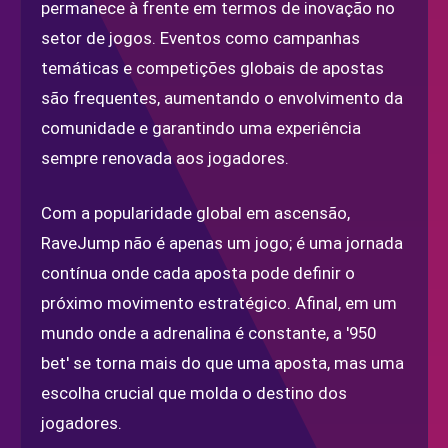
permanece à frente em termos de inovação no
setor de jogos. Eventos como campanhas
temáticas e competições globais de apostas
são frequentes, aumentando o envolvimento da
comunidade e garantindo uma experiência
sempre renovada aos jogadores.
Com a popularidade global em ascensão,
RaveJump não é apenas um jogo; é uma jornada
contínua onde cada aposta pode definir o
próximo movimento estratégico. Afinal, em um
mundo onde a adrenalina é constante, a '950
bet' se torna mais do que uma aposta, mas uma
escolha crucial que molda o destino dos
jogadores.