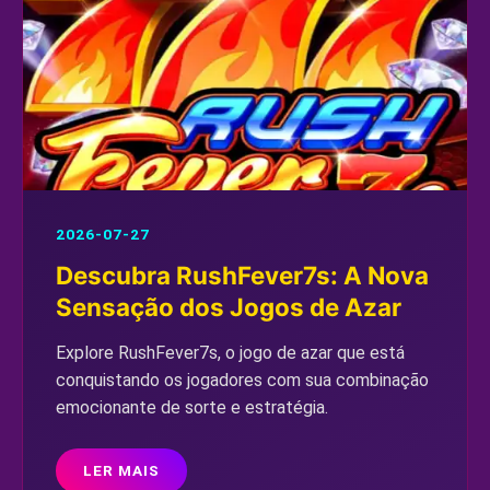
2026-07-27
Descubra RushFever7s: A Nova
Sensação dos Jogos de Azar
Explore RushFever7s, o jogo de azar que está
conquistando os jogadores com sua combinação
emocionante de sorte e estratégia.
LER MAIS