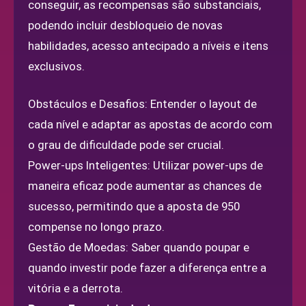
conseguir, as recompensas são substanciais,
podendo incluir desbloqueio de novas
habilidades, acesso antecipado a níveis e itens
exclusivos.
Obstáculos e Desafios: Entender o layout de
cada nível e adaptar as apostas de acordo com
o grau de dificuldade pode ser crucial.
Power-ups Inteligentes: Utilizar power-ups de
maneira eficaz pode aumentar as chances de
sucesso, permitindo que a aposta de 950
compense no longo prazo.
Gestão de Moedas: Saber quando poupar e
quando investir pode fazer a diferença entre a
vitória e a derrota.