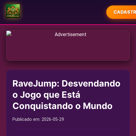
CADASTR
INÍCIO
JOGOS DE PESCA
JOGOS DE SABONG
VIDEOGAMES
RaveJump: Desvendando
BINGO ONLINE
o Jogo que Está
POLÍTICA PRIVACIDADE
Conquistando o Mundo
NOTÍCIAS DO SETOR
Publicado em:
2026-05-29