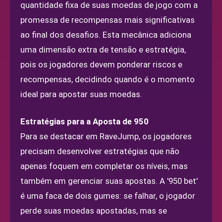
quantidade fixa de suas moedas de jogo com a
promessa de recompensas mais significativas
ao final dos desafios. Esta mecânica adiciona
uma dimensão extra de tensão e estratégia,
pois os jogadores devem ponderar riscos e
recompensas, decidindo quando é o momento
ideal para apostar suas moedas.
Estratégias para a Aposta de 950
Para se destacar em RaveJump, os jogadores
precisam desenvolver estratégias que não
apenas foquem em completar os níveis, mas
também em gerenciar suas apostas. A '950 bet'
é uma faca de dois gumes: se falhar, o jogador
perde suas moedas apostadas, mas se