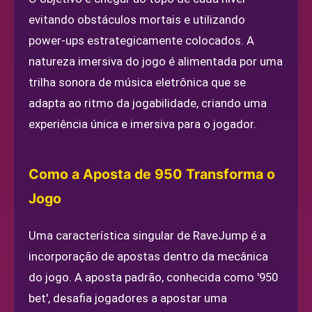
evitando obstáculos mortais e utilizando
power-ups estrategicamente colocados. A
natureza imersiva do jogo é alimentada por uma
trilha sonora de música eletrônica que se
adapta ao ritmo da jogabilidade, criando uma
experiência única e imersiva para o jogador.
Como a Aposta de 950 Transforma o
Jogo
Uma característica singular de RaveJump é a
incorporação de apostas dentro da mecânica
do jogo. A aposta padrão, conhecida como '950
bet', desafia jogadores a apostar uma