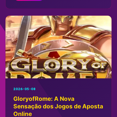
2026-05-08
GloryofRome: A Nova
Sensação dos Jogos de Aposta
Online