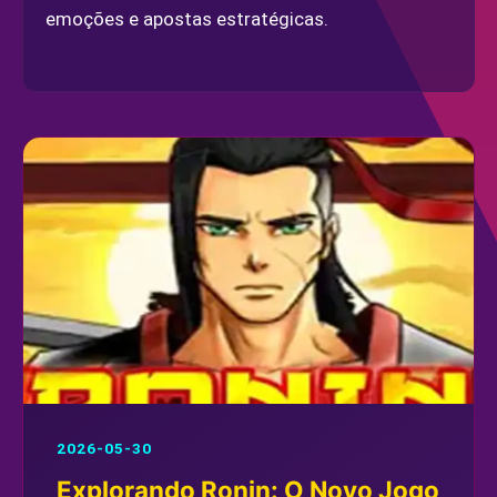
emoções e apostas estratégicas.
2026-05-30
Explorando Ronin: O Novo Jogo