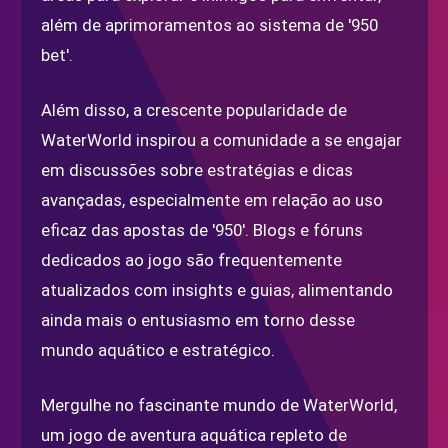
além de aprimoramentos ao sistema de '950
bet'.
Além disso, a crescente popularidade de
WaterWorld inspirou a comunidade a se engajar
em discussões sobre estratégias e dicas
avançadas, especialmente em relação ao uso
eficaz das apostas de '950'. Blogs e fóruns
dedicados ao jogo são frequentemente
atualizados com insights e guias, alimentando
ainda mais o entusiasmo em torno desse
mundo aquático e estratégico.
Mergulhe no fascinante mundo de WaterWorld,
um jogo de aventura aquática repleto de