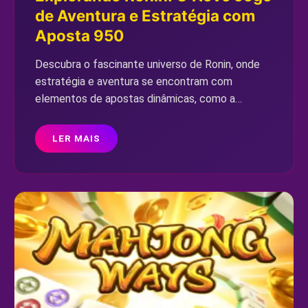
de Aventura e Estratégia com
Aposta 950
Descubra o fascinante universo de Ronin, onde
estratégia e aventura se encontram com
elementos de apostas dinâmicas, como a
intrigante 950 bet.
LER MAIS