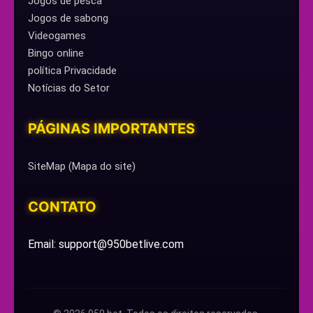
Jogos de pesca
Jogos de sabong
Videogames
Bingo online
política Privacidade
Notícias do Setor
PÁGINAS IMPORTANTES
SiteMap (Mapa do site)
CONTATO
Email: support@950betlive.com