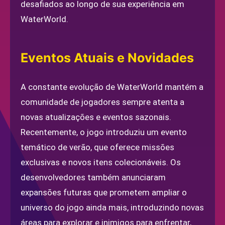
desafiados ao longo de sua experiência em
WaterWorld.
Eventos Atuais e Novidades
A constante evolução de WaterWorld mantém a
comunidade de jogadores sempre atenta a
novas atualizações e eventos sazonais.
Recentemente, o jogo introduziu um evento
temático de verão, que oferece missões
exclusivas e novos itens colecionáveis. Os
desenvolvedores também anunciaram
expansões futuras que prometem ampliar o
universo do jogo ainda mais, introduzindo novas
áreas para explorar e inimigos para enfrentar,