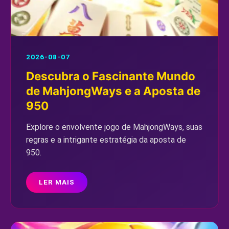
2026-08-07
Descubra o Fascinante Mundo
de MahjongWays e a Aposta de
950
Explore o envolvente jogo de MahjongWays, suas
regras e a intrigante estratégia da aposta de
950.
LER MAIS