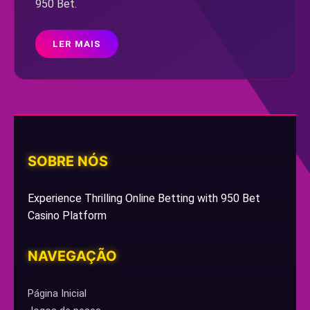
950 Bet.
LER MAIS
SOBRE NÓS
Experience Thrilling Online Betting with 950 Bet
Casino Platform
NAVEGAÇÃO
Página Inicial