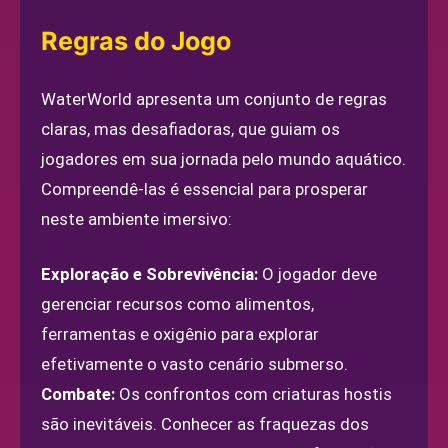
Regras do Jogo
WaterWorld apresenta um conjunto de regras
claras, mas desafiadoras, que guiam os
jogadores em sua jornada pelo mundo aquático.
Compreendê-las é essencial para prosperar
neste ambiente imersivo:
Exploração e Sobrevivência:
O jogador deve
gerenciar recursos como alimentos,
ferramentas e oxigênio para explorar
efetivamente o vasto cenário submerso.
Combate:
Os confrontos com criaturas hostis
são inevitáveis. Conhecer as fraquezas dos