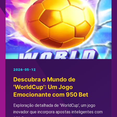
2026-05-12
Descubra o Mundo de
'WorldCup': Um Jogo
Emocionante com 950 Bet
Exploração detalhada de 'WorldCup', um jogo
inovador que incorpora apostas inteligentes com